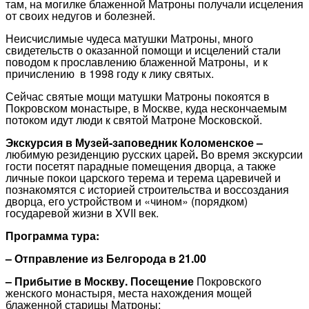
там, на могилке блаженной Матроны получали исцеления
от своих недугов и болезней.
Неисчислимые чудеса матушки Матроны, много
свидетельств о оказанной помощи и исцелений стали
поводом к прославлению блаженной Матроны, и к
причислению в 1998 году к лику святых.
Сейчас святые мощи матушки Матроны покоятся в
Покровском монастыре, в Москве, куда нескончаемым
потоком идут люди к святой Матроне Московской.
Экскурсия в Музей-заповедник Коломенское –
любимую резиденцию русских царей
.
Во время экскурсии
гости посетят парадные помещения дворца, а также
личные покои царского терема и терема царевичей и
познакомятся с историей строительства и воссоздания
дворца, его устройством и «чином» (порядком)
государевой жизни в XVII век.
Программа тура:
– Отправление из Белгорода в 21.00
– Прибытие в Москву. Посещение
Покровского
женского монастыря, места нахождения мощей
блаженной старицы Матроны;