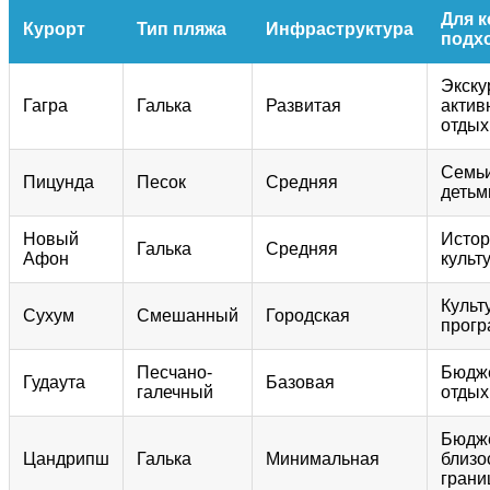
Для к
Курорт
Тип пляжа
Инфраструктура
подх
Экску
Гагра
Галька
Развитая
актив
отдых
Семьи
Пицунда
Песок
Средняя
детьм
Новый
Истор
Галька
Средняя
Афон
культ
Культ
Сухум
Смешанный
Городская
прог
Песчано-
Бюдж
Гудаута
Базовая
галечный
отдых
Бюдже
Цандрипш
Галька
Минимальная
близо
грани