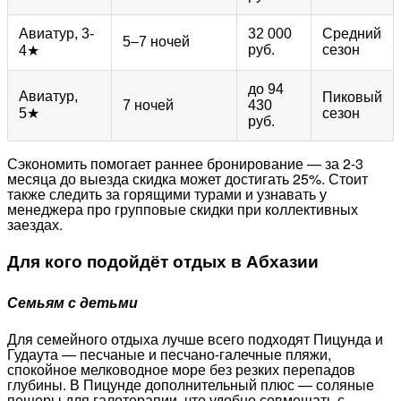
Авиатур, 3-
32 000
Средний
5–7 ночей
руб.
сезон
4★
до 94
Авиатур,
Пиковый
7 ночей
430
5★
сезон
руб.
Сэкономить помогает раннее бронирование — за 2-3
месяца до выезда скидка может достигать 25%. Стоит
также следить за горящими турами и узнавать у
менеджера про групповые скидки при коллективных
заездах.
Для кого подойдёт отдых в Абхазии
Семьям с детьми
Для семейного отдыха лучше всего подходят Пицунда и
Гудаута — песчаные и песчано-галечные пляжи,
спокойное мелководное море без резких перепадов
глубины. В Пицунде дополнительный плюс — соляные
пещеры для галотерапии, что удобно совмещать с