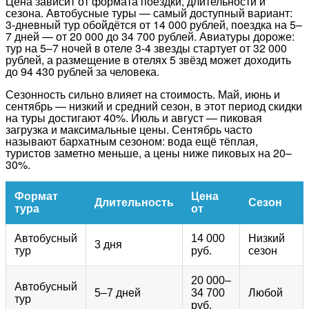
Цена зависит от формата поездки, длительности и
сезона. Автобусные туры — самый доступный вариант:
3-дневный тур обойдётся от 14 000 рублей, поездка на 5–
7 дней — от 20 000 до 34 700 рублей. Авиатуры дороже:
тур на 5–7 ночей в отеле 3-4 звезды стартует от 32 000
рублей, а размещение в отелях 5 звёзд может доходить
до 94 430 рублей за человека.
Сезонность сильно влияет на стоимость. Май, июнь и
сентябрь — низкий и средний сезон, в этот период скидки
на туры достигают 40%. Июль и август — пиковая
загрузка и максимальные цены. Сентябрь часто
называют бархатным сезоном: вода ещё тёплая,
туристов заметно меньше, а цены ниже пиковых на 20–
30%.
Формат
Цена
Длительность
Сезон
тура
от
Автобусный
14 000
Низкий
3 дня
тур
руб.
сезон
20 000–
Автобусный
5–7 дней
34 700
Любой
тур
руб.