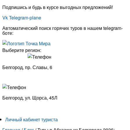
Подпишись и будь в курсе выгодных предложений!
Перейти
к
Vk
Telegram-plane
содержимому
Автоматический поиск горячих туров в нашем telegram-
боте:
Выберите регион:
Белгород, пр. Славы, 6
8 (4722) 33-53-18
Белгород, ​
ул. Щорса, 45Л
8 (4722) 23-29-69
Личный кабинет туриста
Главная
/
Блог
/
Туры в Абхазию из Белгорода 2026: