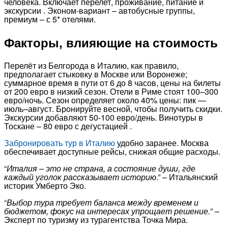
человека. Включает перелет, проживание, питание и
экскурсии . Эконом-вариант – автобусные группы,
премиум – с 5* отелями.
Факторы, влияющие на стоимость
Перелёт из Белгорода в Италию, как правило,
предполагает стыковку в Москве или Воронеже;
суммарное время в пути от 6 до 8 часов, цены на билеты
от 200 евро в низкий сезон. Отели в Риме стоят 100–300
евро/ночь. Сезон определяет около 40% цены: пик —
июль–август. Бронируйте весной, чтобы получить скидки.
Экскурсии добавляют 50-100 евро/день. Винотуры в
Тоскане – 80 евро с дегустацией .
Забронировать тур в Италию
удобно заранее. Москва
обеспечивает доступные рейсы, снижая общие расходы.​
“
Италия – это не страна, а состояние души, где
каждый уголок рассказывает историю
.” – Итальянский
историк Умберто Эко.
“
Выбор тура требует баланса между временем и
бюджетом, фокус на интересах упрощает решение.
” –
Эксперт по туризму из турагентства Точка Мира.​