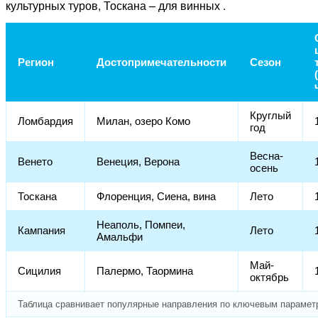
культурных туров, Тоскана – для винных .
Регион
Достопримечательности
Сезон
Круглый
Ломбардия
Милан, озеро Комо
год
Весна-
Венето
Венеция, Верона
осень
Тоскана
Флоренция, Сиена, вина
Лето
Неаполь, Помпеи,
Кампания
Лето
Амальфи
Май-
Сицилия
Палермо, Таормина
октябрь
Таблица сравнивает популярные направления по ключевым парамет