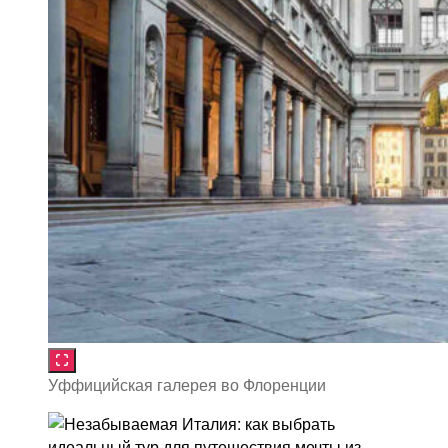
Уффицийская галерея во Флоренции