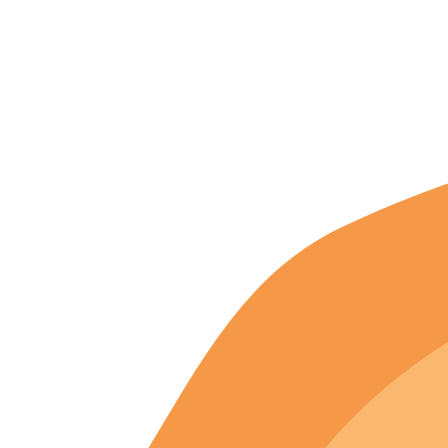
Согласие на обработку персональных данных
Создание
и
продвижение сайта
— shapovalov.digital