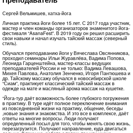
Сергей Вельмишев, хатха-йога
Личная практика йоги более 15 лет. С 2017 года участник,
мастер и член команды организаторов знаменитого йога-
фестиваля “AsanaFest”. В 2019 году он решил расширить
свои навыки и начал изучать тайский массаж (северный
стиль).
Обучался преподаванию йоги у Вячеслава Овсянникова,
проходил семинары Ильи Журавлёва, Вадима Попова,
Леонида Гарценштейна, мастер-классы ведущих
преподавателей России и не только: Вадима Левашова,
Михея Павлова, Анатолия Зенченко, Игоря Пантюшева и
др. Тайскому массажу обучался в новосибирской школе
“Сиам”, практикует классический тайский массаж в
одежде на мате и масляный арома массаж на кушетке.
“Йога-тур даёт возможность более глубокого погружения
в практику. В туре идёт полное переключение внимания
из повседневной жизни на практику, общение, беседы
,новые знания и знакомства. И это все в комплексе, даёт
ответы на многие вопросы. Люди получают
определенный посыл для того, чтобы менять свою жизнь,
перезагрузится. Получают направление, куда двигаться