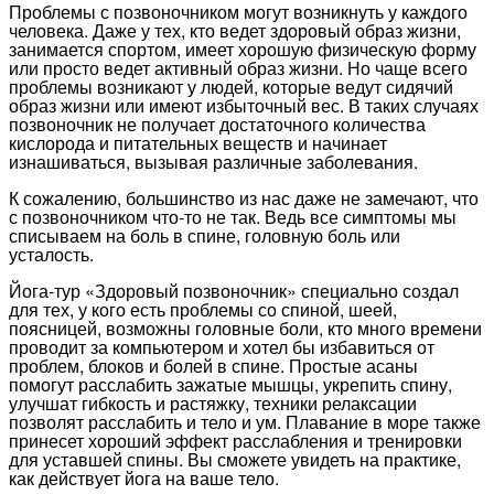
Проблемы с позвоночником могут возникнуть у каждого
человека. Даже у тех, кто ведет здоровый образ жизни,
занимается спортом, имеет хорошую физическую форму
или просто ведет активный образ жизни. Но чаще всего
проблемы возникают у людей, которые ведут сидячий
образ жизни или имеют избыточный вес. В таких случаях
позвоночник не получает достаточного количества
кислорода и питательных веществ и начинает
изнашиваться, вызывая различные заболевания.
К сожалению, большинство из нас даже не замечают, что
с позвоночником что-то не так. Ведь все симптомы мы
списываем на боль в спине, головную боль или
усталость.
Йога-тур «Здоровый позвоночник» специально создал
для тех, у кого есть проблемы со спиной, шеей,
поясницей, возможны головные боли, кто много времени
проводит за компьютером и хотел бы избавиться от
проблем, блоков и болей в спине. Простые асаны
помогут расслабить зажатые мышцы, укрепить спину,
улучшат гибкость и растяжку, техники релаксации
позволят расслабить и тело и ум. Плавание в море также
принесет хороший эффект расслабления и тренировки
для уставшей спины. Вы сможете увидеть на практике,
как действует йога на ваше тело.