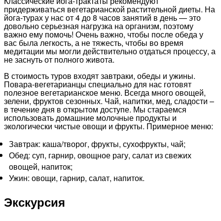
Классические йога-трактаты рекомендуют
придерживаться вегетарианской растительной диеты. На
йога-турах у нас от 4 до 8 часов занятий в день — это
довольно серьезная нагрузка на организм, поэтому
важно ему помочь! Очень важно, чтобы после обеда у
вас была легкость, а не тяжесть, чтобы во время
медитации мы могли действительно отдаться процессу, а
не заснуть от полного живота.
В стоимость туров входят завтраки, обеды и ужины.
Повара-вегетарианцы специально для нас готовят
полезное вегетарианское меню. Всегда много овощей,
зелени, фруктов сезонных. Чай, напитки, мед, сладости –
в течение дня в открытом доступе. Мы стараемся
использовать домашние молочные продукты и
экологически чистые овощи и фрукты. Примерное меню:
Завтрак: каша/творог, фрукты, сухофрукты, чай;
Обед: суп, гарнир, овощное рагу, салат из свежих
овощей, напиток;
Ужин: овощи, гарнир, салат, напиток.
Экскурсия