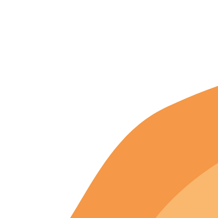
Согласие на обработку персональных данных
Создание
и
продвижение сайта
— shapovalov.digital