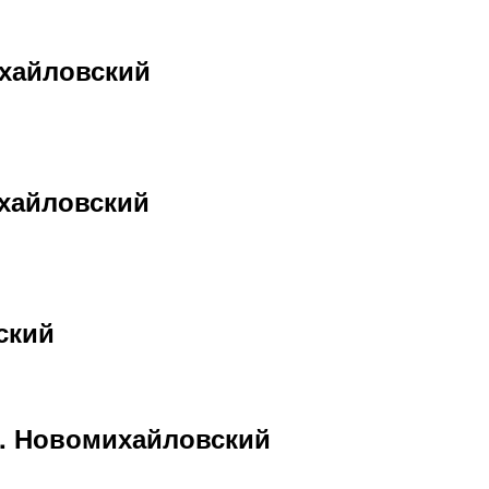
ихайловский
хайловский
ский
п. Новомихайловский