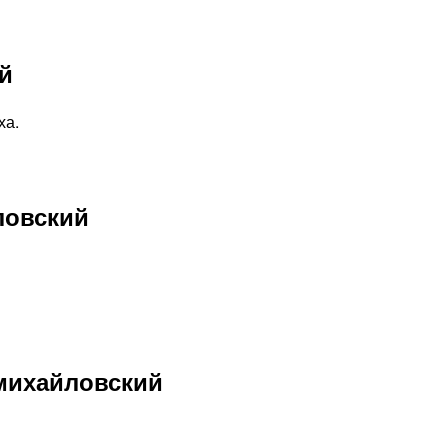
й
ха.
ловский
михайловский