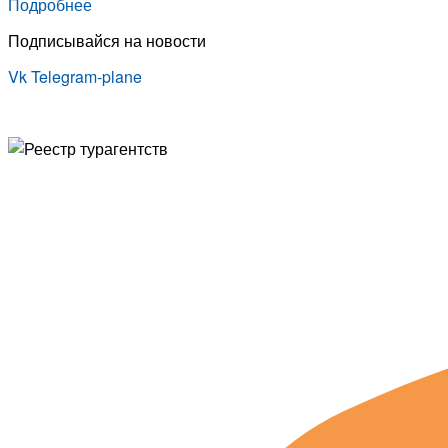
Подробнее
Подписывайся на новости
Vk
Telegram-plane
© Туристическая компания «Точка Мира
Политика конфиденциальности
Согласие на обработку персональных данных
Создание
и
продвижение сайта
— shapovalov.digital