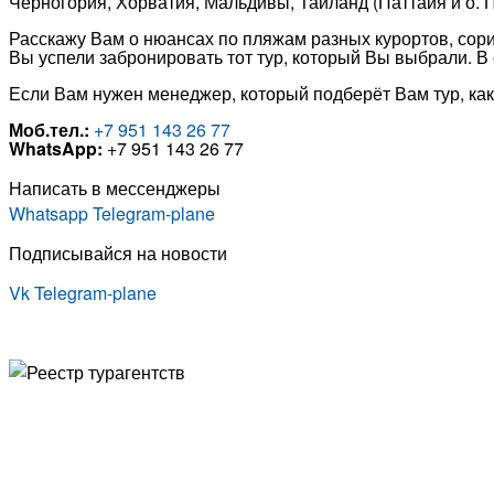
Черногория, Хорватия, Мальдивы, Тайланд (Паттайя и о. П
Расскажу Вам о нюансах по пляжам разных курортов, сор
Вы успели забронировать тот тур, который Вы выбрали. В
Если Вам нужен менеджер, который подберёт Вам тур, как 
Моб.тел.:
+7 951 143 26 77
WhatsApp:
+7 951 143 26 77
Написать в мессенджеры
Whatsapp
Telegram-plane
Подписывайся на новости
Vk
Telegram-plane
© Туристическая компания «Точка Мира
Политика конфиденциальности
Согласие на обработку персональных данных
Создание
и
продвижение сайта
— shapovalov.digital