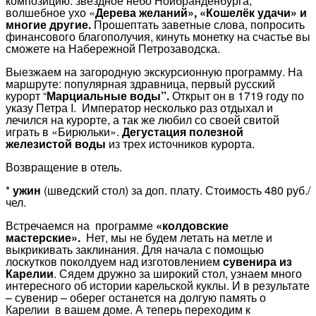
композицию: звёздное небо Нойбранденбурга,
волшебное ухо «
Дерева желаний», «Кошелёк удачи» и
многие другие.
Прошептать заветные слова, попросить
финансового благополучия, кинуть монетку на счастье вы
сможете на Набережной Петрозаводска.
Выезжаем на загородную экскурсионную программу. На
маршруте: популярная здравница, первый русский
курорт “
Марциальные воды”.
Открыт он в 1719 году по
указу Петра I. Император несколько раз отдыхал и
лечился на курорте, а так же любил со своей свитой
играть в «Бирюльки».
Дегустация полезной
железистой воды
из трех источников курорта.
Возвращение в отель.
*
ужин
(шведский стол) за доп. плату. Стоимость 480 руб./
чел.
Встречаемся на программе
«колдовские
мастерские».
Нет, мы не будем летать на метле и
выкрикивать заклинания. Для начала с помощью
лоскутков поколдуем над изготовлением
сувенира из
Карелии
. Сядем дружно за широкий стол, узнаем много
интересного об истории карельской куклы. И в результате
– сувенир – оберег останется на долгую память о
Карелии в вашем доме. А теперь переходим к