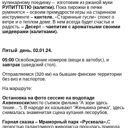
кулинарному поединку – изготовим из ржаной муки
РУПИТТЕТЮ (калитки).
Пока пирожки в печке
румянятся – освоим премудрости игры на старинном
инструменте –
кантеле.
«Старинные гусли» споют о
ветре и о теплом доме. В нем всегда будет счастье и
радость.
–
Десерт
–
чаепитие с ароматными своими
шедеврами (калитками).
Пятый день. 02.01.24.
05:00
Освобождение номеров (вещи в автобус), и
завтрак
(шведский стол).
Отправляемся (320 км) на бывшие финские территории
без виз и паспортов.
На маршруте:
Остановка на фото сессию на водопаде
Ахвенкоски
(место съемок фильма “А зори здесь
тихие…”). В народе их называют “Женькина речка”, здесь
снималась знаменитая сцена купания лесорубов.
Горная сказка – Мраморный парк «Рускеала».
С
легкостью талантливого живописца прошлась природа