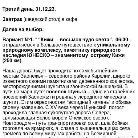
Третий день. 31.12.23.
Завтрак
(шведский стол) в кафе.
Далее на выбор:
Вариант №1.
*
“Кижи – восьмое чудо света”. 06:30 –
отправляемся в большое путешествие
к уникальному
природному комплексу, памятнику
природного
наследия ЮНЕСКО – знаменитому острову Кижи
(250 км).
Наша дорога будет проходить по самобытнейшим
местам Заонежья – северного района Карелии, широко
известного своими памятниками деревянного зодчества,
месторождениями шунгита и заонежской вышивкой. В
пути на маршруте: п
оселок Шуньга –
одно из старейших
поселений Заонежья и родина углеродного минерала
шунгит. Этим окрестностям “аспидный камень” и обязан
своему названию. С XV века через Шуньский погост
проходила главная сухопутная дорога Севера,
связывающая Белое море и Онежское озеро с
Новгородом – путь транспортировки соли, шла бойкая
торговля на ярмарках, а слава о вышивальщицах села
гремела по всему миру. Их работы на Всемирной