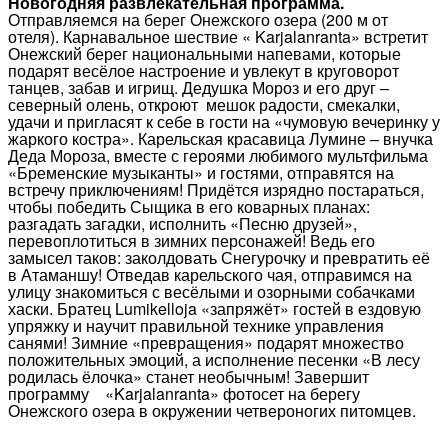
Новогодняя развлекательная программа.
Отправляемся на берег Онежского озера (200 м от
отеля). Карнавальное шествие « Karjalanranta» встретит
Онежский берег национальными напевами, которые
подарят весёлое настроение и увлекут в круговорот
танцев, забав и игрищ. Дедушка Мороз и его друг –
северный олень, откроют мешок радости, смекалки,
удачи и пригласят к себе в гости на «чумовую вечеринку у
жаркого костра». Карельская красавица Лумине – внучка
Деда Мороза, вместе с героями любимого мультфильма
«Бременские музыканты» и гостями, отправятся на
встречу приключениям! Придётся изрядно постараться,
чтобы победить Сыщика в его коварных планах:
разгадать загадки, исполнить «Песню друзей»,
перевоплотиться в зимних персонажей! Ведь его
замысел таков: заколдовать Снегурочку и превратить её
в Атаманшу! Отведав карельского чая, отправимся на
улицу знакомиться с весёлыми и озорными собачками
хаски. Братец Lumikelloja «запряжёт» гостей в ездовую
упряжку и научит правильной технике управления
санями! Зимние «превращения» подарят множество
положительных эмоций, а исполнение песенки «В лесу
родилась ёлочка» станет необычным! Завершит
программу «Karjalanranta» фотосет на берегу
Онежского озера в окружении четвероногих питомцев.