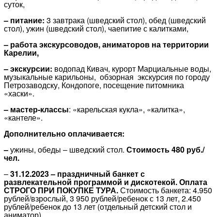
суток,
– питание:
3 завтрака (шведский стол), обед (шведский
стол), ужин (шведский стол), чаепитие с калитками,
– работа экскурсоводов, аниматоров на территории
Карелии,
– экскурсии:
водопад Кивач, курорт Марциальные воды,
музыкальные карильоны, обзорная экскурсия по городу
Петрозаводску, Кондопоге, посещение питомника
«хаски».
– мастер-классы
: «карельская кукла», «калитка»,
«кантеле».
Дополнительно оплачивается:
–
ужины, обеды – шведский стол.
Стоимость 480 руб./
чел.
–
31.12.2023 – праздничный банкет с
развлекательной программой и дискотекой. Оплата
СТРОГО ПРИ
ПОКУПКЕ ТУРА.
Стоимость банкета: 4.950
рублей/взрослый, 3 950 рублей/ребенок с 13 лет, 2.450
рублей/ребенок до 13 лет (отдельный детский стол и
аниматор),