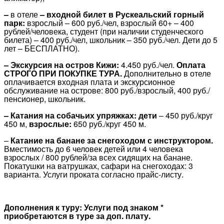
–
в отеле
– входной билет в Рускеальский горный
парк:
взрослый – 600 руб./чел, взрослый 60+ – 400
рублей/человека, студент (при наличии студенческого
билета) – 400 руб./чел, школьник – 350 руб./чел. Дети до 5
лет – БЕСПЛАТНО).
– Экскурсия на остров Кижи:
4.450 руб./чел.
Оплата
СТРОГО ПРИ ПОКУПКЕ ТУРА.
Дополнительно в отеле
оплачивается входная плата и экскурсионное
обслуживание на острове: 800 руб./взрослый, 400 руб./
пенсионер, школьник.
– Катания на собачьих упряжках: дети
– 450 руб./круг
450 м,
взрослые:
650 руб./круг 450 м.
–
Катание на банане за снегоходом с инструктором.
Вместимость до 6 человек детей или 4 человека
взрослых / 800 рублей/за всех сидящих на банане.
Покатушки на ватрушках, сафари на снегоходах: 3
варианта. Услуги проката согласно прайс-листу.
Дополнения к туру:
Услуги под знаком *
приобретаются в туре за доп. плату.