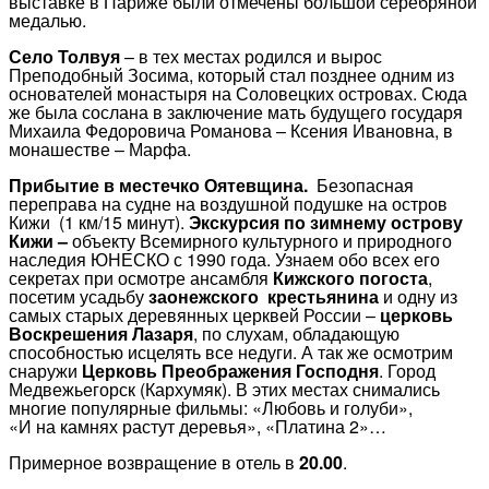
выставке в Париже были отмечены большой серебряной
медалью.
Село Толвуя
– в тех местах родился и вырос
Преподобный Зосима, который стал позднее одним из
основателей монастыря на Соловецких островах. Сюда
же была сослана в заключение мать будущего государя
Михаила Федоровича Романова – Ксения Ивановна, в
монашестве – Марфа.
Прибытие в местечко Оятевщина.
Безопасная
переправа на судне на воздушной подушке на остров
Кижи (1 км/15 минут).
Экскурсия по зимнему острову
Кижи –
объекту Всемирного культурного и природного
наследия ЮНЕСКО с 1990 года. Узнаем обо всех его
секретах при осмотре ансамбля
Кижского погоста
,
посетим усадьбу
заонежского крестьянина
и одну из
самых старых деревянных церквей России –
церковь
Воскрешения Лазаря
, по слухам, обладающую
способностью исцелять все недуги. А так же осмотрим
снаружи
Церковь Преображения Господня
. Город
Медвежьегорск (Кархумяк). В этих местах снимались
многие популярные фильмы: «Любовь и голуби»,
«И на камнях растут деревья», «Платина 2»…
Примерное возвращение в отель в
20.00
.