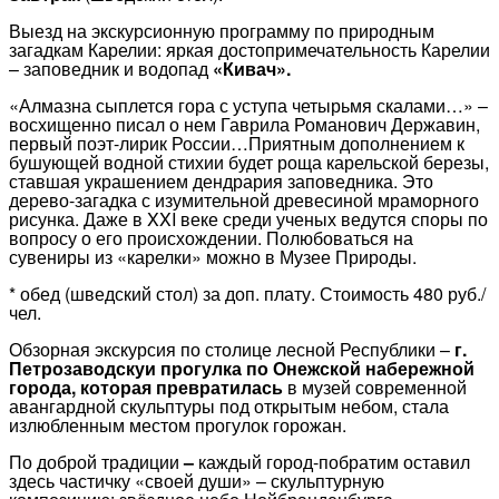
Выезд на экскурсионную программу по природным
загадкам Карелии: яркая достопримечательность Карелии
– заповедник и водопад
«Кивач».
«Алмазна сыплется гора с уступа четырьмя скалами…» –
восхищенно писал о нем Гаврила Романович Державин,
первый поэт-лирик России…Приятным дополнением к
бушующей водной стихии будет роща карельской березы,
ставшая украшением дендрария заповедника. Это
дерево-загадка с изумительной древесиной мраморного
рисунка. Даже в XXI веке среди ученых ведутся споры по
вопросу о его происхождении. Полюбоваться на
сувениры из «карелки» можно в Музее Природы.
* обед (шведский стол) за доп. плату. Стоимость 480 руб./
чел.
Обзорная экскурсия по столице лесной Республики –
г.
Петрозаводску
и прогулка по Онежской набережной
города, которая превратилась
в музей современной
авангардной скульптуры под открытым небом, стала
излюбленным местом прогулок горожан.
По доброй традиции
–
каждый город-побратим оставил
здесь частичку «своей души» – скульптурную