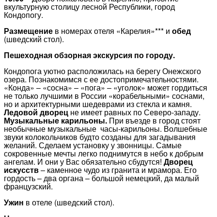
вкультурную столицу лесной Республики, город
Кондопогу.
Размещение
в номерах отеля «Карелия»*** и
обед
(шведский стол).
Пешеходная обзорная экскурсия по городу.
Кондопога уютно расположилась на берегу Онежского
озера. Познакомимся с ее достопримечательностями.
«Конда» – «сосна» – «пога» – «уголок» может гордиться
не только лучшими в России «корабельными» соснами,
но и архитектурными шедеврами из стекла и камня.
Ледовой дворец
не имеет равных по Северо-западу.
Музыкальные карильоны.
При въезде в город стоят
необычные музыкальные часы-карильоны. Волшебные
звуки колокольчиков будто созданы для загадывания
желаний. Сделаем установку у звонницы. Самые
сокровенные мечты легко поднимутся в небо к добрым
ангелам. И они у Вас обязательно сбудутся!
Дворец
искусств
– каменное чудо из гранита и мрамора. Его
гордость – два органа – большой немецкий, да малый
французский.
Ужин
в отеле (шведский стол).