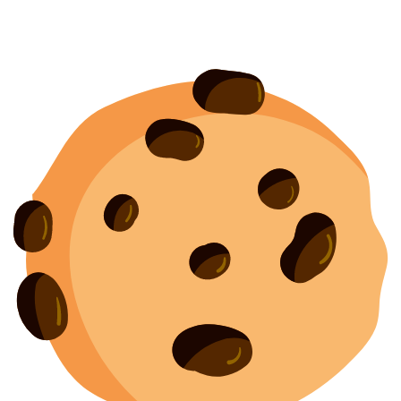
Согласие на обработку персональных данных
Создание
и
продвижение сайта
— shapovalov.digital